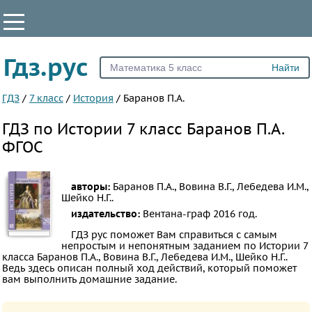
КЛАССЫ
Гдз.рус
Все
5
ГДЗ
/
7 класс
/
История
/
Баранов П.А.
6
ГДЗ по Истории 7 класс Баранов П.А.
7
ФГОС
8
9
авторы:
Баранов П.А., Вовина В.Г., Лебедева И.М.,
10
Шейко Н.Г..
издательство:
Вентана-граф
2016 год.
11
ГДЗ рус поможет Вам справиться с самым
ПРЕДМЕТЫ
непростым и непонятным заданием по Истории 7
класса Баранов П.А., Вовина В.Г., Лебедева И.М., Шейко Н.Г..
Все
Ведь здесь описан полный ход действий, который поможет
вам выполнить домашние задание.
предметы
Математика