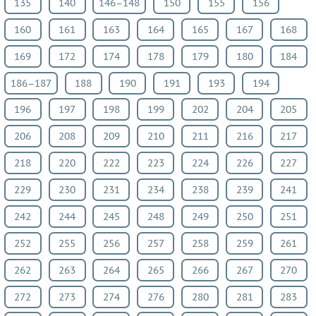
135
140
146–148
150
155
156
Биология
160
161
163
164
165
167
168
История
Информатика
169
172
174
178
179
180
184
ОБЖ
186–187
188
190
191
193
194
География
196
197
198
199
202
204
205
Музыка
ИЗО
206
208
209
210
211
216
217
Литература
218
220
222
223
224
226
227
Обществознание
229
230
231
234
238
239
241
Черчение
Экология
242
244
245
248
249
250
251
Технология
252
255
256
257
258
259
261
Испанский
262
263
264
265
266
267
270
язык
Искусство
272
273
274
276
280
281
283
Китайский