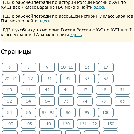
ГДЗ к рабочей тетради по истории России России с XVI по
Английский
XVIII век 7 класс Баранов П.А. можно найти
здесь
язык
ГДЗ к рабочей тетради по Всеобщей истории 7 класс Баранов
П.А. можно найти
здесь
Русский
ГДЗ к учебнику по истории России России с XVI по XVII век 7
язык
класс Баранов П.А. можно найти
здесь
Алгебра
Геометрия
Страницы
Физика
Химия
6
8
9
10–11
13
17
Немецкий
20–21
22
31
32
33
37
язык
Белорусский
40
41
42
44
47
48
51
язык
52
54
64
73
74
79
83
Украинский
84
86
92–93
96
99
100
язык
Французский
103
105
110
120
121–122
130
язык