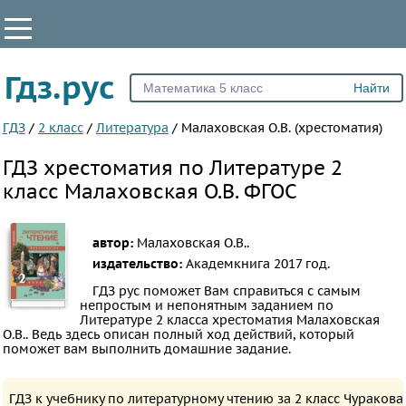
КЛАССЫ
Гдз.рус
Все
1
ГДЗ
/
2 класс
/
Литература
/
Малаховская О.В. (хрестоматия)
2
ГДЗ хрестоматия по Литературе 2
3
класс Малаховская О.В. ФГОС
4
5
автор:
Малаховская О.В..
6
издательство:
Академкнига
2017 год.
7
ГДЗ рус поможет Вам справиться с самым
непростым и непонятным заданием по
8
Литературе 2 класса хрестоматия Малаховская
9
О.В.. Ведь здесь описан полный ход действий, который
поможет вам выполнить домашние задание.
10
11
ГДЗ к учебнику по литературному чтению за 2 класс Чуракова