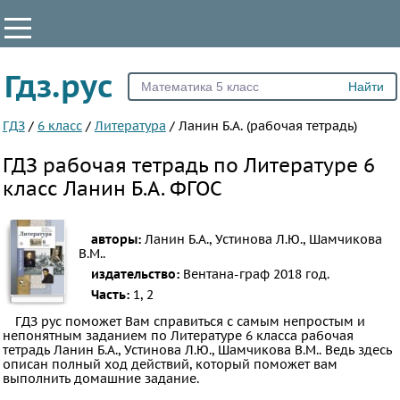
КЛАССЫ
Гдз.рус
Все
1
ГДЗ
/
6 класс
/
Литература
/
Ланин Б.А. (рабочая тетрадь)
2
ГДЗ рабочая тетрадь по Литературе 6
3
класс Ланин Б.А. ФГОС
4
5
авторы:
Ланин Б.А., Устинова Л.Ю., Шамчикова
6
В.М..
издательство:
Вентана-граф
2018 год.
7
Часть:
1, 2
8
ГДЗ рус поможет Вам справиться с самым непростым и
9
непонятным заданием по Литературе 6 класса рабочая
тетрадь Ланин Б.А., Устинова Л.Ю., Шамчикова В.М.. Ведь здесь
10
описан полный ход действий, который поможет вам
11
выполнить домашние задание.