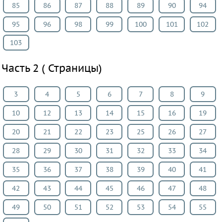
85
86
87
88
89
90
94
язык
Биология
95
96
98
99
100
101
102
История
103
Информатика
ОБЖ
Часть 2 ( Страницы)
География
Природоведение
3
4
5
6
7
8
9
Музыка
10
12
13
14
15
16
19
ИЗО
20
21
22
23
25
26
27
Литература
Обществознание
28
29
30
31
32
33
34
Экология
35
36
37
38
39
40
41
Технология
42
43
44
45
46
47
48
Естествознание
Испанский
49
50
51
52
53
54
55
язык