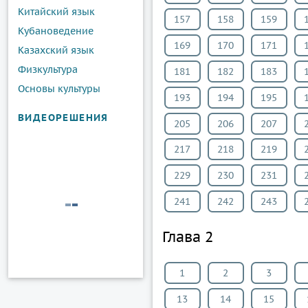
Китайский язык
157
158
159
Кубановедение
169
170
171
Казахский язык
Физкультура
181
182
183
Основы культуры
193
194
195
ВИДЕОРЕШЕНИЯ
205
206
207
217
218
219
229
230
231
241
242
243
Глава 2
1
2
3
13
14
15