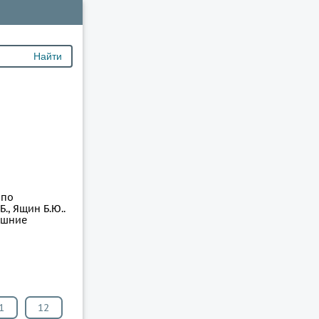
 по
., Ящин Б.Ю..
ашние
1
12