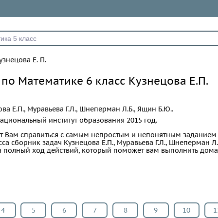
узнецова Е. П.
 по Математике 6 класс Кузнецова Е.П.
ва Е.П., Муравьева Г.Л., Шнеперман Л.Б., Ящин Б.Ю..
ациональный институт образования
2015 год.
т Вам справиться с самым непростым и непонятным заданием
са сборник задач Кузнецова Е.П., Муравьева Г.Л., Шнеперман Л.Б
ан полный ход действий, который поможет вам выполнить дом
4
5
6
7
8
9
10
1