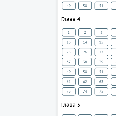
49
50
51
Глава 4
1
2
3
13
14
15
25
26
27
37
38
39
49
50
51
61
62
63
73
74
75
Глава 5