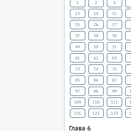
1
2
3
13
14
15
25
26
27
37
38
39
49
50
51
61
62
63
73
74
75
85
86
87
97
98
99
109
110
111
121
122
123
Глава 6