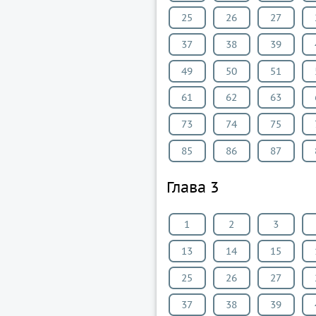
25
26
27
37
38
39
49
50
51
61
62
63
73
74
75
85
86
87
Глава 3
1
2
3
13
14
15
25
26
27
37
38
39