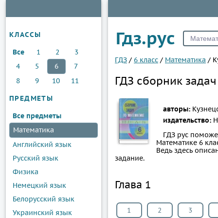
Гдз.рус
КЛАССЫ
Все
1
2
3
ГДЗ
/
6 класс
/
Математика
/
К
4
5
6
7
ГДЗ сборник задач
8
9
10
11
ПРЕДМЕТЫ
авторы:
Кузнецо
Все предметы
издательство:
Н
Математика
ГДЗ рус поможе
Математике 6 клас
Английский язык
Ведь здесь опис
Русский язык
задание.
Физика
Глава 1
Немецкий язык
Белорусский язык
1
2
3
Украинский язык