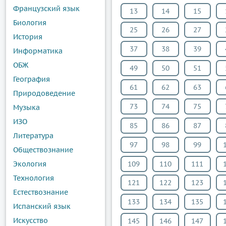
Французский язык
13
14
15
Биология
25
26
27
История
37
38
39
Информатика
ОБЖ
49
50
51
География
61
62
63
Природоведение
73
74
75
Музыка
ИЗО
85
86
87
Литература
97
98
99
Обществознание
Экология
109
110
111
Технология
121
122
123
Естествознание
133
134
135
Испанский язык
Искусство
145
146
147