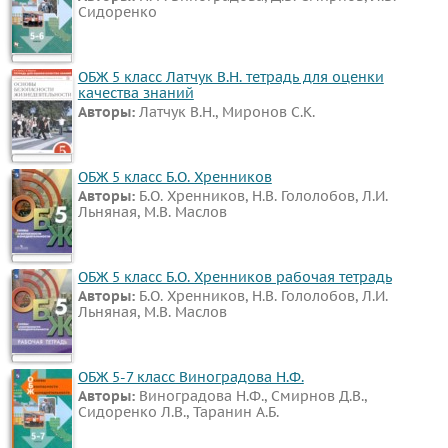
Сидоренко
Биология
История
Информатика
ОБЖ 5 класс Латчук В.Н. тетрадь для оценки
качества знаний
ОБЖ
Авторы:
Латчук В.Н., Миронов С.К.
География
Природоведение
ОБЖ 5 класс Б.О. Хренников
Музыка
Авторы:
Б.О. Хренников, Н.В. Гололобов, Л.И.
Льняная, М.В. Маслов
ИЗО
Литература
Обществознание
ОБЖ 5 класс Б.О. Хренников рабочая тетрадь
Авторы:
Б.О. Хренников, Н.В. Гололобов, Л.И.
Черчение
Льняная, М.В. Маслов
Мед.
подготовка
ОБЖ 5-7 класс Виноградова Н.Ф.
Окружающий
Авторы:
Виноградова Н.Ф., Смирнов Д.В.,
мир
Сидоренко Л.В., Таранин А.Б.
Человек