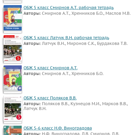
Английский
ОБЖ 5 класс Смирнов А.Т. рабочая тетрадь
язык
Авторы:
Смирнов А.Т., Хренников Б.О., Маслов М.В.
Русский
язык
ОБЖ 5 класс Латчук В.Н. рабочая тетрадь
Алгебра
Авторы:
Латчук В.Н., Миронов С.К., Бурдакова Т.В.
Геометрия
Физика
Химия
ОБЖ 5 класс Смирнов А.Т.
Немецкий
Авторы:
Смирнов А.Т., Хренников Б.О.
язык
Белорусский
язык
ОБЖ 5 класс Поляков В.В.
Авторы:
Поляков В.В., Кузнецов М.И., Марков В.В.,
Украинский
Латчук В.Н.
язык
Французский
ОБЖ 5-6 класс Н.Ф. Виноградова
язык
Авторы:
Н.Ф. Виноградова, Д.В. Смирнов, Л.В.