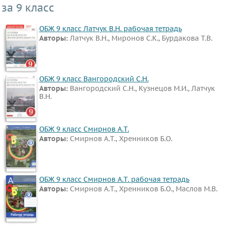
за 9 класс
ОБЖ 9 класс Латчук В.Н. рабочая тетрадь
Авторы:
Латчук В.Н., Миронов С.К., Бурдакова Т.В.
ОБЖ 9 класс Вангородский С.Н.
Авторы:
Вангородский С.Н., Кузнецов М.И., Латчук
В.Н.
ОБЖ 9 класс Смирнов А.Т.
Авторы:
Смирнов А.Т., Хренников Б.О.
ОБЖ 9 класс Смирнов А.Т. рабочая тетрадь
Авторы:
Смирнов А.Т., Хренников Б.О., Маслов М.В.