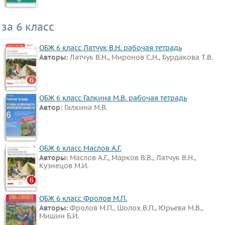
и
мир
за 6 класс
Астрономия
ОБЖ 6 класс Латчук В.Н. рабочая тетрадь
Экология
Авторы:
Латчук В.Н., Миронов С.Н., Бурдакова Т.В.
Технология
Естествознание
Испанский
ОБЖ 6 класс Галкина М.В. рабочая тетрадь
Автор:
Галкина М.В.
язык
Искусство
Китайский
ОБЖ 6 класс Маслов А.Г.
язык
Авторы:
Маслов А.Г., Марков В.В., Латчук В.Н.,
Кубановедение
Кузнецов М.И.
Казахский
язык
ОБЖ 6 класс Фролов М.П.
Мир
Авторы:
Фролов М.П., Шолох В.П., Юрьева М.В.,
Мишин Б.И.
природы