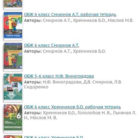
и
человека
ОБЖ 6 класс Смирнов А.Т. рабочая тетрадь
Авторы:
Смирнов А.Т., Хренников Б.О., Маслов М.В.
Физкультура
Основы
культуры
ОБЖ 6 класс Смирнов А.Т.
Авторы:
Смирнов А.Т., Хренников Б.О.
ВИДЕОРЕШЕНИЯ
ОБЖ 5-6 класс Н.Ф. Виноградова
Авторы:
Н.Ф. Виноградова, Д.В. Смирнов, Л.В.
Сидоренко
ОБЖ 6 класс Хренников Б.О. рабочая тетрадь
Авторы:
Хренников Б.О., Гололобов Н. В., Льняная Л.
И., Маслов М. В.
ОБЖ 6 класс Хренников Б.О.