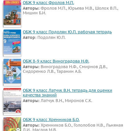
ОБЖ 9 класс Фролов М.П.
Авторы:
Фролов М.П., Юрьева М.В., Шолох В.П.,
Мишин Б.И.
ОБЖ 9 класс Подолян Ю.П. рабочая тетрадь
Автор:
Подолян Ю.П.
ОБЖ 8-9 класс Виноградова Н.Ф.
Авторы:
Виноградова Н.Ф., Смирнов Д.В.,
Сидоренко Л.В., Таранин А.Б.
ОБЖ 9 класс Латчук В.Н. тетрадь для оценки
качества знаний
Авторы:
Латчук В.Н., Миронов С.К.
ОБЖ 9 класс Хренников Б.О.
Авторы:
Хренников Б.О., Гололобов Н.В., Льняная
Л.И., Маслов М.В.