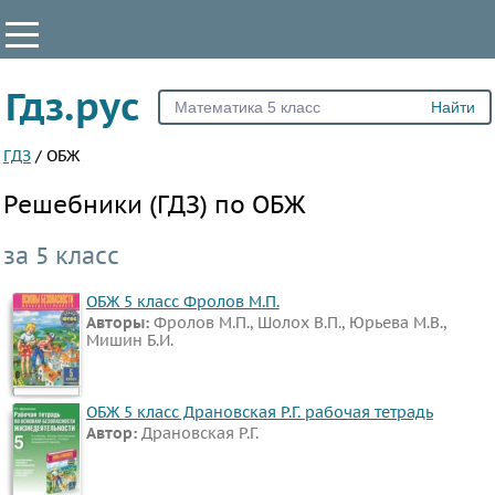
КЛАССЫ
Гдз.рус
Все
5
ГДЗ
/
ОБЖ
6
Решебники (ГДЗ) по ОБЖ
7
8
за 5 класс
9
ОБЖ 5 класс Фролов М.П.
10
Авторы:
Фролов М.П., Шолох В.П., Юрьева М.В.,
11
Мишин Б.И.
ПРЕДМЕТЫ
ОБЖ 5 класс Драновская Р.Г. рабочая тетрадь
Все
Автор:
Драновская Р.Г.
предметы
Математика