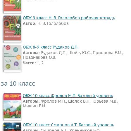
ОБЖ 9 класс Н. В. Гололобов рабочая тетрадь
Автор:
Н. В. Гололобов
ОБЖ 8-9 класс Рудаков Д.П.
Авторы:
Рудаков Д.П., Шойгу Ю.С., Приорова Е.М.,
Позднякова О.В.
Части:
1, 2
за 10 класс
ОБЖ 10 класс Фролов М.П. Базовый уровень
Авторы:
Фролов М.П., Шолох В.П., Юрьева М.В.,
Мишин Б.И.
ОБЖ 10 класс Смирнов А.Т. Базовый уровень
Авторы:
Смирнов А.Т., Хренников Б.О.