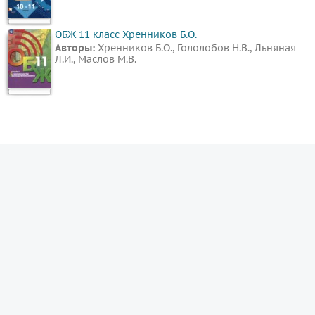
ОБЖ 11 класс Хренников Б.О.
Авторы:
Хренников Б.О., Гололобов Н.В., Льняная
Л.И., Маслов М.В.
© гдз.рус 2026
admin@гдз.рус