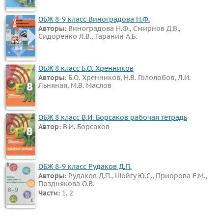
ОБЖ 8-9 класс Виноградова Н.Ф.
Авторы:
Виноградова Н.Ф., Смирнов Д.В.,
Сидоренко Л.В., Таранин А.Б.
ОБЖ 8 класс Б.О. Хренников
Авторы:
Б.О. Хренников, Н.В. Гололобов, Л.И.
Льняная, М.В. Маслов
ОБЖ 8 класс В.И. Борсаков рабочая тетрадь
Автор:
В.И. Борсаков
ОБЖ 8-9 класс Рудаков Д.П.
Авторы:
Рудаков Д.П., Шойгу Ю.С., Приорова Е.М.,
Позднякова О.В.
Части:
1, 2