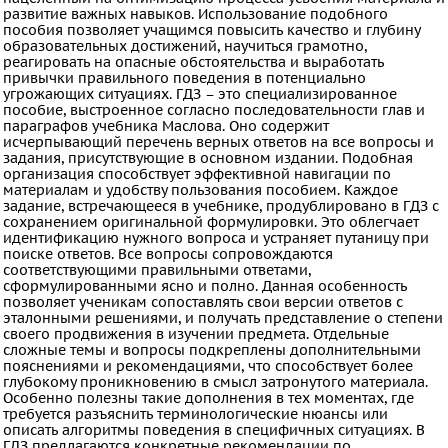
развитие важных навыков. Использование подобного
ОБЖ
пособия позволяет учащимся повысить качество и глубину
образовательных достижений, научиться грамотно,
География
реагировать на опасные обстоятельства и выработать
Природоведение
привычки правильного поведения в потенциально
угрожающих ситуациях. ГДЗ – это специализированное
Музыка
пособие, выстроенное согласно последовательности глав и
параграфов учебника Маслова. Оно содержит
ИЗО
исчерпывающий перечень верных ответов на все вопросы и
задания, присутствующие в основном издании. Подобная
Литература
организация способствует эффективной навигации по
Обществознание
материалам и удобству пользования пособием. Каждое
задание, встречающееся в учебнике, продублировано в ГДЗ с
Экология
сохранением оригинальной формулировки. Это облегчает
идентификацию нужного вопроса и устраняет путаницу при
Технология
поиске ответов. Все вопросы сопровождаются
соответствующими правильными ответами,
Естествознание
сформулированными ясно и полно. Данная особенность
Испанский
позволяет ученикам сопоставлять свои версии ответов с
эталонными решениями, и получать представление о степени
язык
своего продвижения в изучении предмета. Отдельные
сложные темы и вопросы подкреплены дополнительными
Искусство
пояснениями и рекомендациями, что способствует более
глубокому проникновению в смысл затронутого материала.
Китайский
Особенно полезны такие дополнения в тех моментах, где
язык
требуется разъяснить терминологические нюансы или
описать алгоритмы поведения в специфичных ситуациях. В
Кубановедение
ГДЗ предлагаются конкретные рекомендации по