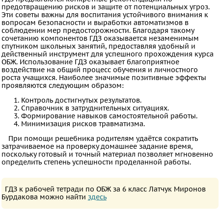
предотвращению рисков и защите от потенциальных угроз.
Казахский
Эти советы важны для воспитания устойчивого внимания к
вопросам безопасности и выработки автоматизмов в
язык
соблюдении мер предосторожности. Благодаря такому
Физкультура
сочетанию компонентов ГДЗ оказывается незаменимым
спутником школьных занятий, предоставляя удобный и
Основы
действенный инструмент для успешного прохождения курса
ОБЖ. Использование ГДЗ оказывает благоприятное
культуры
воздействие на общий процесс обучения и личностного
роста учащихся. Наиболее значимые позитивные эффекты
проявляются следующим образом:
ВИДЕОРЕШЕНИЯ
Контроль достигнутых результатов.
Справочник в затруднительных ситуациях.
Формирование навыков самостоятельной работы.
Минимизация рисков травматизма.
При помощи решебника родителям удаётся сократить
затрачиваемое на проверку домашнее задание время,
поскольку готовый и точный материал позволяет мгновенно
определить степень успешности проделанной работы.
ГДЗ к рабочей тетради по ОБЖ за 6 класс Латчук Миронов
Бурдакова можно найти
здесь