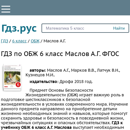
КЛАССЫ
Гдз.рус
Все
5
ГДЗ
/
6 класс
/
ОБЖ
/
Маслов А.Г.
6
ГДЗ по ОБЖ 6 класс Маслов А.Г. ФГОС
7
8
авторы:
Маслов А.Г., Марков В.В., Латчук В.Н.,
9
Кузнецов М.И..
издательство:
Дрофа
2018 год.
10
11
Предмет Основы Безопасности
Жизнедеятельности (ОБЖ) играет важную роль в
подготовке шестиклассников к безопасной
ПРЕДМЕТЫ
жизнедеятельности в условиях современного мира. Изучение
данного предмета направлено на приобретение детьми
Все
жизненно необходимых знаний и навыков, которые помогут
сохранить здоровье и безопасность в повседневной жизни,
предметы
чрезвычайных ситуациях и опасных обстоятельствах.
ГДЗ к
Математика
учебнику ОБЖ 6 класс А.Г. Маслова
выступает необходимым