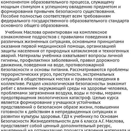
компонентом образовательного процесса, служащему
Английский
мощным стимулом к успешному овладению предметом и
формирования привычек безопасного существования.
язык
Пособие полностью соответствует всем требованиям
федерального государственного образовательного стандарта
Русский
основного общего образования.
язык
Учебник Маслова ориентирован на комплексное
ознакомление подростков с правилами поведения в
Физика
различных жизненных ситуациях, основными принципами
оказания первой медицинской помощи, организацией
Немецкий
защиты населения от природных катаклизмов и техногенных
язык
аварий. Материалы учебника охватывают вопросы личной
гигиены, профилактики заболеваний, правил дорожного
Белорусский
движения, поведения на воде, противопожарной
безопасности и основы питания. Рассматриваются проблемы
язык
террористических угроз, преступности, экстремальных
ситуаций в общественных местах и правила поведения в
Украинский
коллективе. Раздел «экологическая безопасность» знакомит
язык
ребят с влиянием окружающей среды на здоровье человека,
проблемами загрязнения воздуха, воды и почвы, мерами
Французский
предотвращения экологических катастроф. Целью курса
является формирование у учащихся устойчивых
язык
представлений о безопасном образе жизни, повышении
готовности к действиям в непредвиденных ситуациях и
Биология
развитии культуры здоровья. ГДЗ к учебнику по Основам
История
Безопасности Жизнедеятельности для 6 класса А.Г. Маслова,
представляет собой ценный дополнительный ресурс,
Информатика
нацеленный на оптимизацию процесса усвоения материала и