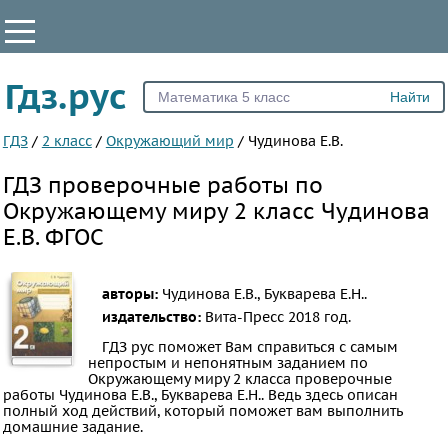
КЛАССЫ
Гдз.рус
Все
1
ГДЗ
/
2 класс
/
Окружающий мир
/
Чудинова Е.В.
2
ГДЗ проверочные работы по
3
Окружающему миру 2 класс Чудинова
4
Е.В. ФГОС
ПРЕДМЕТЫ
авторы:
Чудинова Е.В., Букварева Е.Н..
Все
издательство:
Вита-Пресс
2018 год.
предметы
ГДЗ рус поможет Вам справиться с самым
Математика
непростым и непонятным заданием по
Окружающему миру 2 класса проверочные
Английский
работы Чудинова Е.В., Букварева Е.Н.. Ведь здесь описан
язык
полный ход действий, который поможет вам выполнить
домашние задание.
Русский