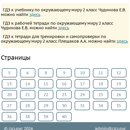
язык
ГДЗ к учебнику по окружающему миру 2 класс Чудинова Е.В.
Немецкий
можно найти
здесь
язык
ГДЗ к рабочей тетради по окружающему миру 2 класс
Чудинова Е.В. можно найти
здесь
Белорусский
ГДЗ к тетради для тренировки и самопроверки по
язык
окружающему миру 2 класс Плешаков А.А. можно найти
здесь
Французский
язык
Страницы
Информатика
Музыка
5
6
8
9
10
11
12
ИЗО
13
14
15
16
17
18
19
Литература
20
21
22
23
24
25
26
Окружающий
мир
27
28
29
30
31
34
35
Человек
36
38
39
40
и
мир
© гдз.рус 2026
admin@гдз.рус