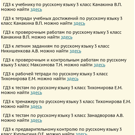
ПРЕДМЕТЫ
ГДЗ к учебнику по русскому языку 3 класс Канакина В.П.
можно найти
здесь
Все
ГДЗ к тетради учебных достижений по русскому языку 3
предметы
класс Канакина В.П. можно найти
здесь
Математика
ГДЗ к проверочным работам по русскому языку 3 класс
Канакина В.П. можно найти
здесь
Английский
ГДЗ к летним заданиям по русскому языку 3 класс
язык
Никишенкова А.В. можно найти
здесь
Русский
ГДЗ к проверочным и контрольным работам по русскому
языку 3 класс Максимова Т.Н. можно найти
язык
здесь
Немецкий
ГДЗ к рабочей тетради по русскому языку 3 класс
Тихомирова Е.М. можно найти
здесь
язык
ГДЗ к тестам по русскому языку 3 класс Тихомирова Е.М.
Белорусский
можно найти
здесь
язык
ГДЗ к тренажеру по русскому языку 3 класс Тихомирова Е.М.
можно найти
здесь
Французский
ГДЗ к тестам по русскому языку 3 класс Занадворова А.В.
язык
можно найти
здесь
Информатика
ГДЗ к предварительному контролю по русскому языку 3
Музыка
класс Курлыгина О.Е. можно найти
здесь