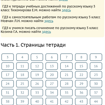
ИЗО
ГДЗ к тетради учебных достижений по русскому языку 3
класс Тихомирова Е.М. можно найти
здесь
Литература
ГДЗ к самостоятельным работам по русскому языку 3 класс
Окружающий
Мовчан Л.Н. можно найти
здесь
мир
ГДЗ к учимся писать сочинение по русскому языку 3 класс
Человек
Козина Г.А. можно найти
здесь
и
Часть 1. Страницы тетради
мир
Технология
3
4
5
6
7
8
9
Испанский
язык
10
11
12
13
14
15
16
Казахский
17
18
19
20
21
22
23
язык
Мир
24
25
26
27
28
29
30
природы
31
32
33
34
35
36
37
и
38
39
40
41
42
43
44
человека