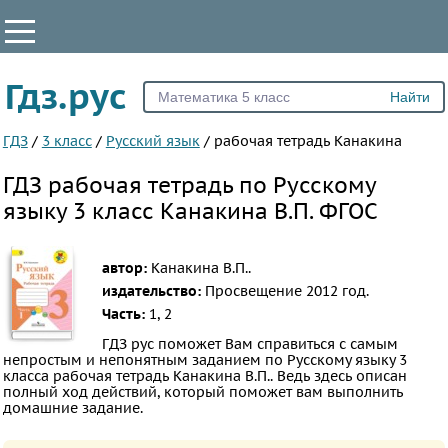
КЛАССЫ
Гдз.рус
Все
1
ГДЗ
/
3 класс
/
Русский язык
/
рабочая тетрадь Канакина
2
ГДЗ рабочая тетрадь по Русскому
3
языку 3 класс Канакина В.П. ФГОС
4
5
автор:
Канакина В.П..
6
издательство:
Просвещение
2012 год.
7
Часть:
1, 2
8
ГДЗ рус поможет Вам справиться с самым
непростым и непонятным заданием по Русскому языку 3
9
класса рабочая тетрадь Канакина В.П.. Ведь здесь описан
полный ход действий, который поможет вам выполнить
10
домашние задание.
11