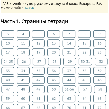
ПРЕДМЕТЫ
ГДЗ к учебнику по русскому языку за 6 класс Быстрова Е.А.
можно найти
здесь
Все
предметы
Часть 1. Страницы тетради
Математика
Английский
3
4
5
6
7
8
9
язык
10
11
12
13
14
15
16
Русский
язык
17
18
19
20
21
22
23
Физика
24-25
26
27
28
29
30-31
32
Немецкий
33
34
35
36
37
38
39
язык
Белорусский
40
41
42
43
44
45
46
язык
47
48
49
50
51-56
57
58
Украинский
59
60
61
62
63
64
65
язык
Французский
66
67
68
69
70
71
72