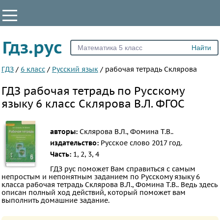
КЛАССЫ
Гдз.рус
Все
1
ГДЗ
/
6 класс
/
Русский язык
/
рабочая тетрадь Склярова
2
ГДЗ рабочая тетрадь по Русскому
3
языку 6 класс Склярова В.Л. ФГОС
4
5
авторы:
Склярова В.Л., Фомина Т.В..
6
издательство:
Русское слово
2017 год.
7
Часть:
1, 2, 3, 4
8
ГДЗ рус поможет Вам справиться с самым
непростым и непонятным заданием по Русскому языку 6
9
класса рабочая тетрадь Склярова В.Л., Фомина Т.В.. Ведь здесь
описан полный ход действий, который поможет вам
10
выполнить домашние задание.
11