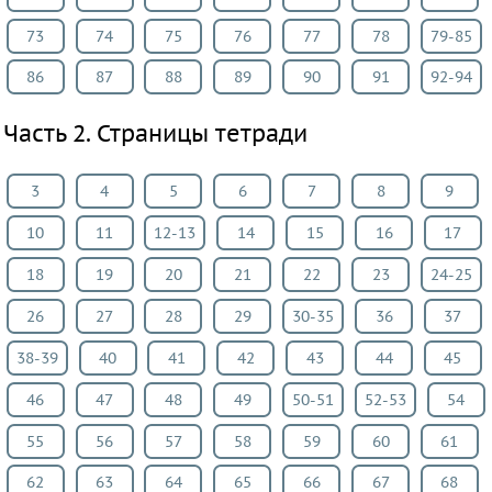
язык
73
74
75
76
77
78
79-85
Биология
86
87
88
89
90
91
92-94
История
Информатика
Часть 2. Страницы тетради
ОБЖ
География
3
4
5
6
7
8
9
Природоведение
10
11
12-13
14
15
16
17
Музыка
ИЗО
18
19
20
21
22
23
24-25
Литература
26
27
28
29
30-35
36
37
Обществознание
38-39
40
41
42
43
44
45
Экология
Технология
46
47
48
49
50-51
52-53
54
Естествознание
55
56
57
58
59
60
61
Испанский
62
63
64
65
66
67
68
язык