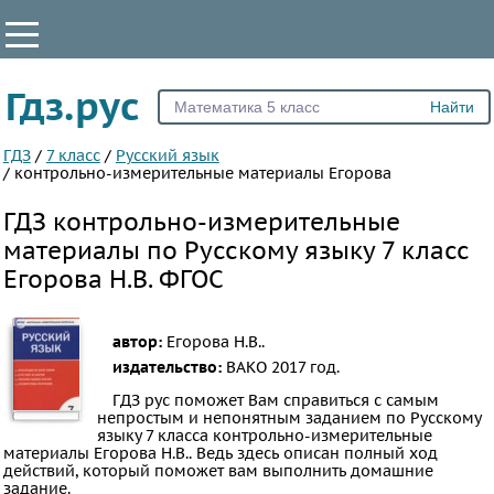
КЛАССЫ
Гдз.рус
Все
1
ГДЗ
/
7 класс
/
Русский язык
/
контрольно-измерительные материалы Егорова
2
ГДЗ контрольно-измерительные
3
материалы по Русскому языку 7 класс
4
Егорова Н.В. ФГОС
5
6
7
автор:
Егорова Н.В..
издательство:
ВАКО
2017 год.
8
ГДЗ рус поможет Вам справиться с самым
9
непростым и непонятным заданием по Русскому
10
языку 7 класса контрольно-измерительные
материалы Егорова Н.В.. Ведь здесь описан полный ход
11
действий, который поможет вам выполнить домашние
задание.