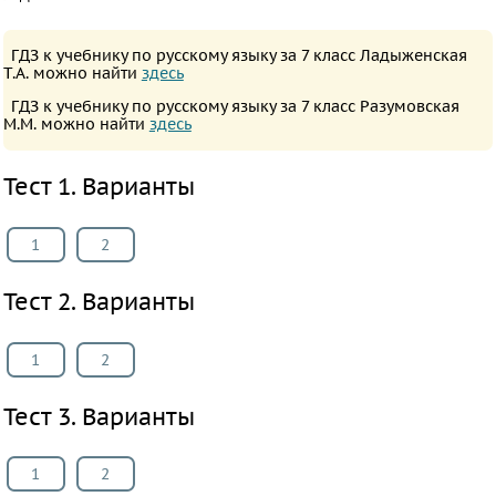
ПРЕДМЕТЫ
Все
ГДЗ к учебнику по русскому языку за 7 класс Ладыженская
Т.А. можно найти
здесь
предметы
ГДЗ к учебнику по русскому языку за 7 класс Разумовская
Математика
М.М. можно найти
здесь
Английский
язык
Тест 1. Варианты
Русский
язык
1
2
Алгебра
Тест 2. Варианты
Геометрия
Физика
1
2
Химия
Немецкий
Тест 3. Варианты
язык
Белорусский
1
2
язык