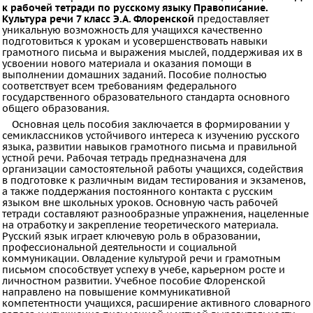
ПРЕДМЕТЫ
к рабочей тетради по русскому языку Правописание.
Культура речи 7 класс Э.А. Флоренской
предоставляет
уникальную возможность для учащихся качественно
Все
подготовиться к урокам и усовершенствовать навыки
предметы
грамотного письма и выражения мыслей, поддерживая их в
усвоении нового материала и оказания помощи в
Математика
выполнении домашних заданий. Пособие полностью
соответствует всем требованиям федерального
Английский
государственного образовательного стандарта основного
общего образования.
язык
Основная цель пособия заключается в формировании у
Русский
семиклассников устойчивого интереса к изучению русского
языка, развитии навыков грамотного письма и правильной
язык
устной речи. Рабочая тетрадь предназначена для
организации самостоятельной работы учащихся, содействия
Алгебра
в подготовке к различным видам тестирования и экзаменов,
Геометрия
а также поддержания постоянного контакта с русским
языком вне школьных уроков. Основную часть рабочей
Физика
тетради составляют разнообразные упражнения, нацеленные
на отработку и закрепление теоретического материала.
Химия
Русский язык играет ключевую роль в образовании,
профессиональной деятельности и социальной
Немецкий
коммуникации. Овладение культурой речи и грамотным
язык
письмом способствует успеху в учебе, карьерном росте и
личностном развитии. Учебное пособие Флоренской
Белорусский
направлено на повышение коммуникативной
компетентности учащихся, расширение активного словарного
язык