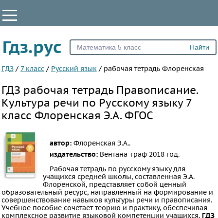
КЛАССЫ
Гдз.рус
Все
1
ГДЗ
/
7 класс
/
Русский язык
/
рабочая тетрадь Флоренская
2
ГДЗ рабочая тетрадь Правописание.
3
Культура речи по Русскому языку 7
4
класс Флоренская Э.А. ФГОС
5
6
автор:
Флоренская Э.А..
7
издательство:
Вентана-граф
2018 год.
8
Рабочая тетрадь по русскому языку для
учащихся средней школы, составленная Э.А.
9
Флоренской, представляет собой ценный
10
образовательный ресурс, направленный на формирование и
совершенствование навыков культуры речи и правописания.
11
Учебное пособие сочетает теорию и практику, обеспечивая
комплексное развитие языковой компетенции учащихся.
ГДЗ