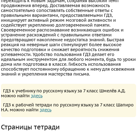
переходить к новым задачам, сохраняя высокий темп
продвижения вперед. Доставляемая возможность
Испанский
самостоятельно сопоставлять собственные ответы с
язык
правильными вариантами, предоставляемыми ГДЗ,
инициирует активный режим мозговой активности и
Искусство
содействует укреплению долговременной памяти.
Своевременное распознавание возникающих ошибок и
Китайский
устранение расхождений с правильными ответами
предотвращают накопление недостатка знаний. Быстрая
язык
реакция на неверные шаги стимулирует более высокое
Кубановедение
качество подготовки и снижает вероятность снижения
успеваемости. Удобство пользования ГДЗ делает его
Казахский
идеальным инструментом для любого момента, будь то уроки
дома или подготовка в классе. Гибкость использования
язык
способствует постоянному обращению к нему для освежения
знаний и укрепления мастерства письма.
Физкультура
ВИДЕОРЕШЕНИЯ
ГДЗ к учебнику по русскому языку за 7 класс Шмелёв А.Д.
можно найти
здесь
ГДЗ к рабочей тетради по русскому языку за 7 класс Шапиро
Н.А. можно найти
здесь
Страницы тетради