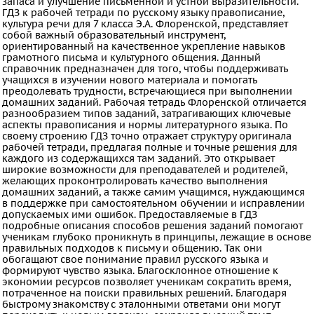
запаса и улучшение письменной и устной выразительности.
ГДЗ к рабочей тетради по русскому языку правописание,
Украинский
культура речи для 7 класса Э.А. Флоренской, представляет
язык
собой важный образовательный инструмент,
ориентированный на качественное укрепление навыков
Французский
грамотного письма и культурного общения. Данный
справочник предназначен для того, чтобы поддерживать
язык
учащихся в изучении нового материала и помогать
преодолевать трудности, встречающиеся при выполнении
Биология
домашних заданий. Рабочая тетрадь Флоренской отличается
История
разнообразием типов заданий, затрагивающих ключевые
аспекты правописания и нормы литературного языка. По
Информатика
своему строению ГДЗ точно отражает структуру оригинала
рабочей тетради, предлагая полные и точные решения для
ОБЖ
каждого из содержащихся там заданий. Это открывает
широкие возможности для преподавателей и родителей,
География
желающих проконтролировать качество выполнения
Музыка
домашних заданий, а также самим учащимся, нуждающимся
в поддержке при самостоятельном обучении и исправлении
ИЗО
допускаемых ими ошибок. Предоставляемые в ГДЗ
подробные описания способов решения заданий помогают
Литература
ученикам глубоко проникнуть в принципы, лежащие в основе
правильных подходов к письму и общению. Так они
Обществознание
обогащают свое понимание правил русского языка и
Черчение
формируют чувство языка. Благосклонное отношение к
экономии ресурсов позволяет ученикам сократить время,
Экология
потраченное на поиски правильных решений. Благодаря
быстрому знакомству с эталонными ответами они могут
Технология