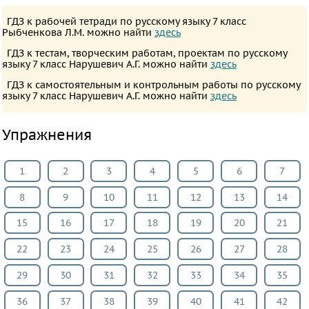
ПРЕДМЕТЫ
ГДЗ к рабочей тетради по русскому языку 7 класс
Все
Рыбченкова Л.М. можно найти
здесь
предметы
ГДЗ к тестам, творческим работам, проектам по русскому
языку 7 класс Нарушевич А.Г. можно найти
здесь
Математика
ГДЗ к самостоятельным и контрольным работы по русскому
Английский
языку 7 класс Нарушевич А.Г. можно найти
здесь
язык
Русский
Упражнения
язык
Алгебра
1
2
3
4
5
6
7
Геометрия
8
9
10
11
12
13
14
Физика
15
16
17
18
19
20
21
Химия
Немецкий
22
23
24
25
26
27
28
язык
29
30
31
32
33
34
35
Белорусский
36
37
38
39
40
41
42
язык