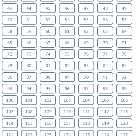
Украинский
43
44
45
46
47
48
49
язык
50
51
52
54
55
56
57
Французский
58
59
60
61
62
63
64
язык
Биология
65
66
67
68
69
70
71
История
72
73
74
75
76
77
78
Информатика
79
80
81
82
83
84
85
ОБЖ
География
86
87
88
89
90
91
92
Музыка
93
94
95
96
97
98
99
ИЗО
Литература
100
101
102
103
104
105
106
Обществознание
107
108
109
110
111
112
113
Черчение
114
115
116
117
118
119
120
Экология
Технология
121
122
123
124
125
126
127