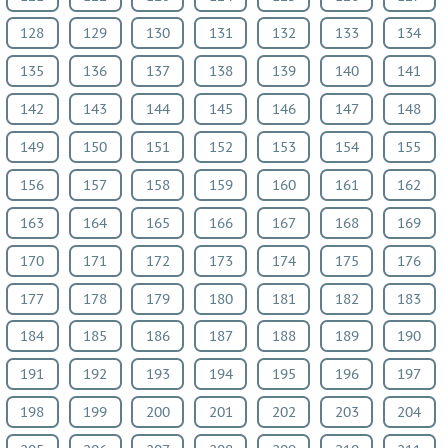
Испанский
128
129
130
131
132
133
134
язык
135
136
137
138
139
140
141
Искусство
Китайский
142
143
144
145
146
147
148
язык
149
150
151
152
153
154
155
Кубановедение
156
157
158
159
160
161
162
Казахский
язык
163
164
165
166
167
168
169
Физкультура
170
171
172
173
174
175
176
ВИДЕОРЕШЕНИЯ
177
178
179
180
181
182
183
184
185
186
187
188
189
190
191
192
193
194
195
196
197
198
199
200
201
202
203
204