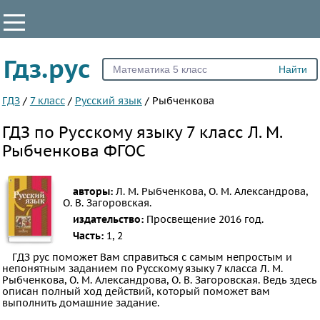
КЛАССЫ
Гдз.рус
Все
1
ГДЗ
/
7 класс
/
Русский язык
/
Рыбченкова
2
ГДЗ по Русскому языку 7 класс Л. М.
3
Рыбченкова ФГОС
4
5
авторы:
Л. М. Рыбченкова, О. М. Александрова,
6
О. В. Загоровская.
издательство:
Просвещение
2016 год.
7
Часть:
1, 2
8
ГДЗ рус поможет Вам справиться с самым непростым и
9
непонятным заданием по Русскому языку 7 класса Л. М.
Рыбченкова, О. М. Александрова, О. В. Загоровская. Ведь здесь
10
описан полный ход действий, который поможет вам
11
выполнить домашние задание.