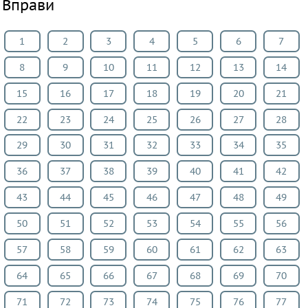
Вправи
Алгебра
Геометрия
1
2
3
4
5
6
7
Физика
8
9
10
11
12
13
14
Химия
Немецкий
15
16
17
18
19
20
21
язык
22
23
24
25
26
27
28
Белорусский
29
30
31
32
33
34
35
язык
Украинский
36
37
38
39
40
41
42
язык
43
44
45
46
47
48
49
Французский
50
51
52
53
54
55
56
язык
Биология
57
58
59
60
61
62
63
История
64
65
66
67
68
69
70
Информатика
71
72
73
74
75
76
77
ОБЖ