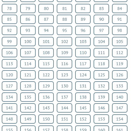
География
78
79
80
81
82
83
84
Музыка
85
86
87
88
89
90
91
ИЗО
92
93
94
95
96
97
98
Литература
Обществознание
99
100
101
102
103
104
105
Черчение
106
107
108
109
110
111
112
Экология
Технология
113
114
115
116
117
118
119
Испанский
120
121
122
123
124
125
126
язык
127
128
129
130
131
132
133
Искусство
Китайский
134
135
136
137
138
139
140
язык
141
142
143
144
145
146
147
Кубановедение
148
149
150
151
152
153
154
Казахский
язык
155
156
157
158
159
160
161