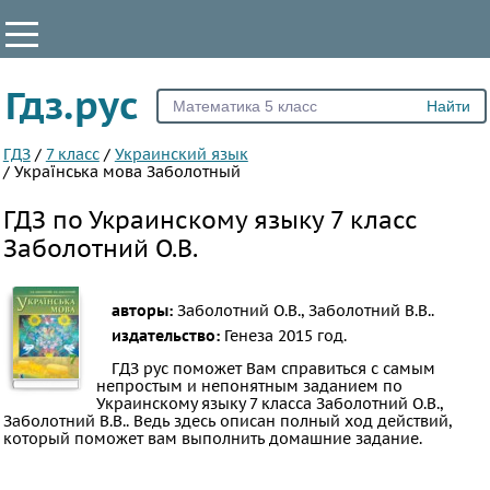
КЛАССЫ
Гдз.рус
Все
5
ГДЗ
/
7 класс
/
Украинский язык
/
Українська мова Заболотный
6
ГДЗ по Украинскому языку 7 класс
7
Заболотний О.В.
ПРЕДМЕТЫ
Все
авторы:
Заболотний О.В., Заболотний В.В..
предметы
издательство:
Генеза
2015 год.
Математика
ГДЗ рус поможет Вам справиться с самым
непростым и непонятным заданием по
Английский
Украинскому языку 7 класса Заболотний О.В.,
язык
Заболотний В.В.. Ведь здесь описан полный ход действий,
который поможет вам выполнить домашние задание.
Русский
язык