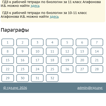
ГДЗ к рабочей тетради по биологии за 11 класс Агафонова
Английский
И.Б. можно найти
здесь
язык
ГДЗ к рабочей тетради по биологии за 10-11 класс
Агафонова И.Б. можно найти
здесь
Русский
язык
Параграфы
Алгебра
Геометрия
1
2
3
4
5
6
7
Физика
Химия
8
9
10
11
12
13
14
Немецкий
15
16
17
18
19
20
21
язык
22
23
24
25
26
27
28
Белорусский
язык
29
30
31
32
Французский
© гдз.рус 2026
admin@гдз.рус
язык
Биология
История