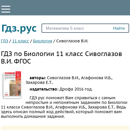
КЛАССЫ
Гдз.рус
Все
5
ГДЗ
/
11 класс
/
Биология
/
Сивоглазов В.И.
6
ГДЗ по Биологии 11 класс Сивоглазов
7
В.И. ФГОС
8
9
авторы:
Сивоглазов В.И., Агафонова И.Б.,
10
Захарова Е.Т..
издательство:
Дрофа
2016 год.
11
ГДЗ рус поможет Вам справиться с самым
ПРЕДМЕТЫ
непростым и непонятным заданием по Биологии
11 класса Сивоглазов В.И., Агафонова И.Б., Захарова Е.Т.. Ведь
Все
здесь описан полный ход действий, который поможет вам
выполнить домашние задание.
предметы
Математика