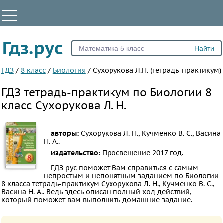
КЛАССЫ
Гдз.рус
Все
5
ГДЗ
/
8 класс
/
Биология
/
Сухорукова Л.Н. (тетрадь-практикум)
6
ГДЗ тетрадь-практикум по Биологии 8
7
класс Сухорукова Л. Н.
8
9
авторы:
Сухорукова Л. Н., Кучменко В. С., Васина
10
Н. А..
издательство:
Просвещение
2017 год.
11
ГДЗ рус поможет Вам справиться с самым
ПРЕДМЕТЫ
непростым и непонятным заданием по Биологии
8 класса тетрадь-практикум Сухорукова Л. Н., Кучменко В. С.,
Все
Васина Н. А.. Ведь здесь описан полный ход действий,
который поможет вам выполнить домашние задание.
предметы
Математика