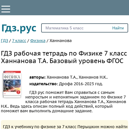
КЛАССЫ
Гдз.рус
Все
5
ГДЗ
/
7 класс
/
Физика
/
Ханнанова
6
ГДЗ рабочая тетрадь по Физике 7 класс
7
Ханнанова Т.А. Базовый уровень ФГОС
8
9
авторы:
Ханнанова Т.А., Ханнанов Н.К..
10
издательство:
Дрофа
2016-2023 год.
11
ГДЗ рус поможет Вам справиться с самым
непростым и непонятным заданием по Физике 7
ПРЕДМЕТЫ
класса рабочая тетрадь Ханнанова Т.А., Ханнанов
Н.К.. Ведь здесь описан полный ход действий, который
Все
поможет вам выполнить домашние задание.
предметы
Математика
ГДЗ к учебнику по физике за 7 класс Перышкин можно найти