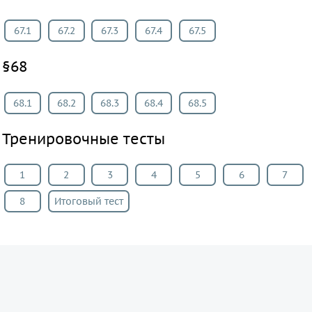
67.1
67.2
67.3
67.4
67.5
§68
68.1
68.2
68.3
68.4
68.5
Тренировочные тесты
1
2
3
4
5
6
7
8
Итоговый тест