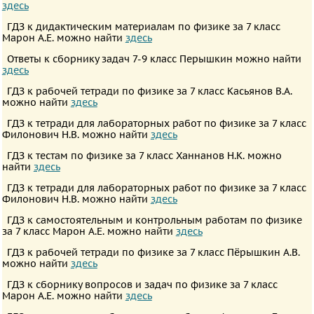
здесь
Английский
ГДЗ к дидактическим материалам по физике за 7 класс
язык
Марон А.Е. можно найти
здесь
Русский
Ответы к сборнику задач 7-9 класс Перышкин можно найти
здесь
язык
Алгебра
ГДЗ к рабочей тетради по физике за 7 класс Касьянов В.А.
можно найти
здесь
Геометрия
ГДЗ к тетради для лабораторных работ по физике за 7 класс
Физика
Филонович Н.В. можно найти
здесь
Химия
ГДЗ к тестам по физике за 7 класс Ханнанов Н.К. можно
найти
здесь
Немецкий
ГДЗ к тетради для лабораторных работ по физике за 7 класс
язык
Филонович Н.В. можно найти
здесь
Белорусский
ГДЗ к самостоятельным и контрольным работам по физике
язык
за 7 класс Марон А.Е. можно найти
здесь
Украинский
ГДЗ к рабочей тетради по физике за 7 класс Пёрышкин А.В.
можно найти
здесь
язык
ГДЗ к сборнику вопросов и задач по физике за 7 класс
Французский
Марон А.Е. можно найти
здесь
язык