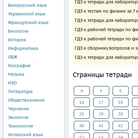
ГДЗ к тетради для лаборато
Белорусский язык
ГДЗ к тестам по физике за 7
Украинский язык
ГДЗ к тетради для лаборато
Французский язык
ГДЗ к рабочей тетради по фи
Биология
ГДЗ к рабочей тетради по ф
История
ГДЗ к сборнику вопросов и з
Информатика
ОБЖ
ГДЗ к тетради для лаборатор
География
Страницы тетради
Музыка
ИЗО
4
5
6
Литература
Обществознание
16
17
18
Черчение
28
29
30
Экология
40
41
42
Технология
Испанский язык
52
53
54