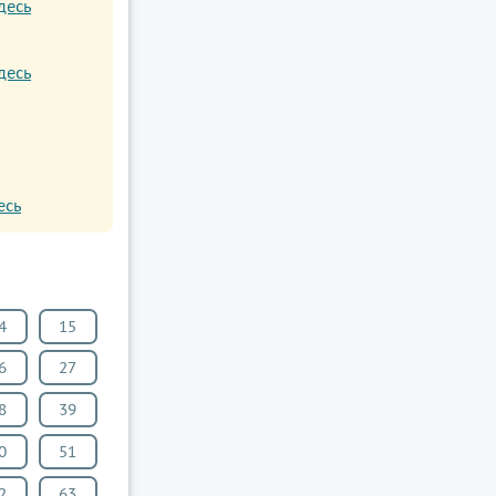
десь
десь
есь
4
15
6
27
8
39
0
51
2
63