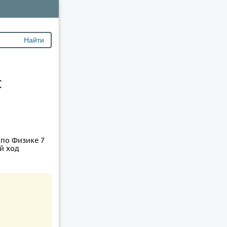
С
 по Физике 7
ый ход