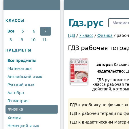
Гдз.рус
КЛАССЫ
Все
5
6
7
ГДЗ
/
7 класс
/
Физика
/
рабоч
8
9
10
11
ГДЗ рабочая тетрад
ПРЕДМЕТЫ
Все предметы
авторы:
Касьяно
Математика
издательство:
Д
Английский язык
ГДЗ рус поможе
класса рабочая те
Русский язык
действий, котор
Алгебра
Геометрия
ГДЗ к учебнику по физике з
Физика
ГДЗ к рабочей тетради по ф
Химия
ГДЗ к дидактическим матери
Немецкий язык