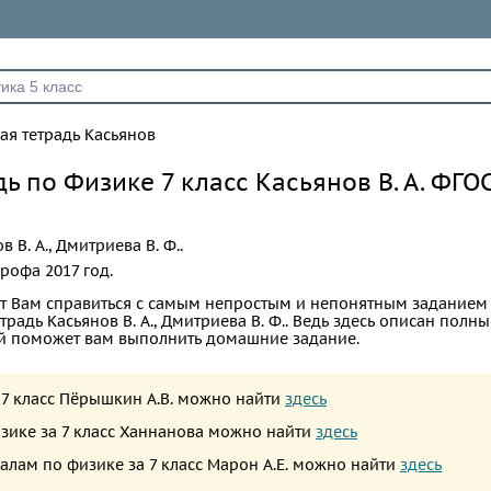
ая тетрадь Касьянов
ь по Физике 7 класс Касьянов В. А. ФГО
в В. А., Дмитриева В. Ф..
рофа
2017 год.
т Вам справиться с самым непростым и непонятным заданием
традь Касьянов В. А., Дмитриева В. Ф.. Ведь здесь описан полн
ый поможет вам выполнить домашние задание.
а 7 класс Пёрышкин А.В. можно найти
здесь
изике за 7 класс Ханнанова можно найти
здесь
алам по физике за 7 класс Марон А.Е. можно найти
здесь