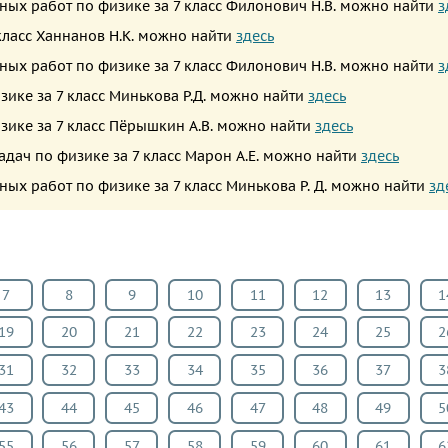
рных работ по физике за 7 класс Филонович Н.В. можно найти
з
 класс Ханнанов Н.К. можно найти
здесь
рных работ по физике за 7 класс Филонович Н.В. можно найти
з
зике за 7 класс Минькова Р.Д. можно найти
здесь
изике за 7 класс Пёрышкин А.В. можно найти
здесь
адач по физике за 7 класс Марон А.Е. можно найти
здесь
ных работ по физике за 7 класс Минькова Р. Д. можно найти
зд
7
8
9
10
11
12
13
1
19
20
21
22
23
24
25
2
31
32
33
34
35
36
37
3
43
44
45
46
47
48
49
5
55
56
57
58
59
60
61
6