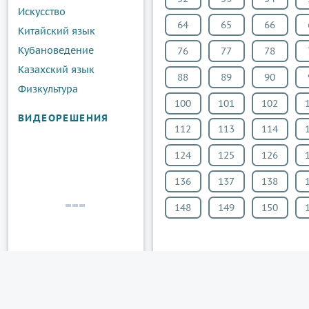
Искусство
64
65
66
Китайский язык
Кубановедение
76
77
78
Казахский язык
88
89
90
Физкультура
100
101
102
ВИДЕОРЕШЕНИЯ
112
113
114
124
125
126
136
137
138
148
149
150