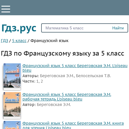
КЛАССЫ
Гдз.рус
Все
2
ГДЗ
/
5 класс
/
Французский язык
3
ГДЗ по Французскому языку за 5 класс
4
5
Французский язык 5 класс Береговская Э.М. L'oiseau
bleu
6
Авторы:
Береговская Э.М., Белосельская Т.В.
Части:
1, 2
7
8
Французский язык 5 класс Береговская Э.М.
9
рабочая тетрадь L'oiseau bleu
Автор:
Береговская Э.М.
10
11
Французский язык 5 класс Береговская Э.М. книга
ПРЕДМЕТЫ
для чтения L'oiseau bleu