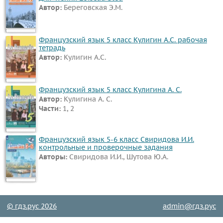
Автор:
Береговская Э.М.
Все
предметы
Математика
Французский язык 5 класс Кулигин А.С. рабочая
тетрадь
Английский
Автор:
Кулигин А.С.
язык
Русский
Французский язык 5 класс Кулигина А. С.
язык
Автор:
Кулигина А. С.
Физика
Части:
1, 2
Немецкий
язык
Французский язык 5-6 класс Свиридова И.И.
контрольные и проверочные задания
Белорусский
Авторы:
Свиридова И.И., Шутова Ю.А.
язык
Украинский
язык
Французский
© гдз.рус 2026
admin@гдз.рус
язык