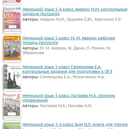
Биология
Немецкий язык 5-6 класс Аверин М.М. контрольные
задания Horizonte
История
Авторы:
Аверин М.М., Гуцалюк Е.Ю., Харченко Е.Р.
Информатика
ОБЖ
Немецкий язык 5 класс М. М. Аверин рабочая
География
тетрадь Horizonte
Природоведение
Авторы:
М. М. Аверин, Ф. Джин, Л. Роман, М.
Збранкова
Музыка
ИЗО
Немецкий язык 5 класс Семенцова Е.А.
Литература
контрольные задания для подготовки к ОГЭ
Авторы:
Семенцова Е.А., Резниченко Н.А.
Обществознание
Человек
и
Немецкий язык 5 класс Лытаева М.А. сборник
упражнений
мир
Авторы:
Лытаева М.А., Ионова А.М.
Технология
Естествознание
Немецкий язык 5-6 класс Бим И.Л. книга для чтения
Испанский