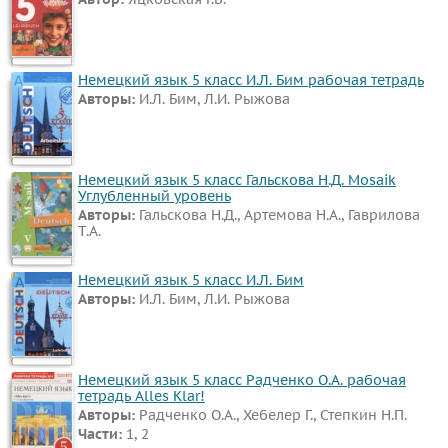
Все
предметы
Математика
Немецкий язык 5 класс И.Л. Бим рабочая тетрадь
Авторы:
И.Л. Бим, Л.И. Рыжова
Английский
язык
Русский
Немецкий язык 5 класс Гальскова Н.Д. Mosaik
язык
Углубленный уровень
Физика
Авторы:
Гальскова Н.Д., Артемова Н.А., Гаврилова
Т.А.
Немецкий
язык
Немецкий язык 5 класс И.Л. Бим
Авторы:
И.Л. Бим, Л.И. Рыжова
Белорусский
язык
Украинский
Немецкий язык 5 класс Радченко О.А. рабочая
язык
тетрадь Alles Klar!
Французский
Авторы:
Радченко О.А., Хебелер Г., Степкин Н.П.
Части:
1, 2
язык