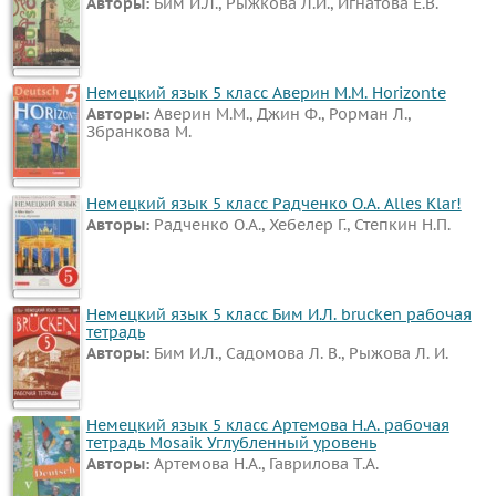
Авторы:
Бим И.Л., Рыжкова Л.И., Игнатова Е.В.
язык
Искусство
Китайский
Немецкий язык 5 класс Аверин М.М. Horizonte
Авторы:
Аверин М.М., Джин Ф., Рорман Л.,
язык
Збранкова М.
Кубановедение
Казахский
Немецкий язык 5 класс Радченко О.А. Alles Klar!
язык
Авторы:
Радченко О.А., Хебелер Г., Степкин Н.П.
Физкультура
Основы
культуры
Немецкий язык 5 класс Бим И.Л. brucken рабочая
тетрадь
ВИДЕОРЕШЕНИЯ
Авторы:
Бим И.Л., Садомова Л. В., Рыжова Л. И.
Немецкий язык 5 класс Артемова Н.А. рабочая
тетрадь Mosaik Углубленный уровень
Авторы:
Артемова Н.А., Гаврилова Т.А.