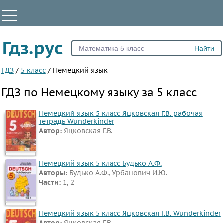
КЛАССЫ
Гдз.рус
Все
2
ГДЗ
/
5 класс
/
Немецкий язык
3
ГДЗ по Немецкому языку за 5 класс
4
5
Немецкий язык 5 класс Яцковская Г.В. рабочая
тетрадь Wunderkinder
6
Автор:
Яцковская Г.В.
7
8
Немецкий язык 5 класс Будько А.Ф.
9
Авторы:
Будько А.Ф., Урбанович И.Ю.
Части:
1, 2
10
11
Немецкий язык 5 класс Яцковская Г.В. Wunderkinder
ПРЕДМЕТЫ
Автор:
Яцковская Г.В.