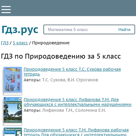
КЛАССЫ
Гдз.рус
Все
5
ГДЗ
/
5 класс
/
Природоведение
6
ГДЗ по Природоведению за 5 класс
ПРЕДМЕТЫ
Природоведение 5 класс Т.С. Сухова рабочая
Все
тетрадь
Авторы:
Т.С. Сухова, В.И. Строганов
предметы
Математика
Английский
Природоведение 5 класс Лифанова Т.М. Для
обучающихся с интеллектуальными нарушениями
язык
Авторы:
Лифанова Т.М., Соломина Е.Н.
Русский
язык
Природоведение 5 класс Т.М. Лифанова рабочая
Физика
тетрадь Для обучающихся с интеллектуальными