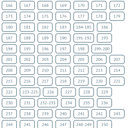
166
167
168
169
170
171
172
язык
Искусство
173
174
175
176
177
178
179
Китайский
180
181
182
183
184-185
186
язык
187
188
189
190
191-192
193
Кубановедение
Казахский
194
195
196
197
198
199-200
язык
201
202
203
204
205
206
207
Физкультура
208
209
210
211
212
213
214
ВИДЕОРЕШЕНИЯ
215
216
217
218
219
220
221
222
223-225
226
227
228
229
230
231
232-233
234
235
236
237
238
239
240
241
242
243
244
245
246
247
248-249
250