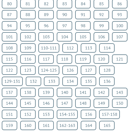
80
81
82
83
84
85
86
язык
Французский
87
88
89
90
91
92
93
язык
94
95
96
97
98
99
100
Биология
101
102
103
104
105
106
107
История
Информатика
108
109
110-111
112
113
114
ОБЖ
115
116
117
118
119
120
121
География
122
123
124-125
126
127
128
Музыка
ИЗО
129-131
132
133
134
135
136
Литература
137
138
139
140
141
142
143
Обществознание
144
145
146
147
148
149
150
Черчение
Экология
151
152
153
154-155
156
157-158
Технология
159
160
161
162-163
164
165
Испанский