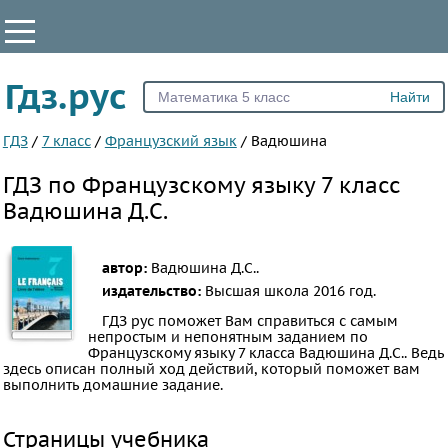
КЛАССЫ
Гдз.рус
Все
2
ГДЗ
/
7 класс
/
Французский язык
/
Вадюшина
3
ГДЗ по Французскому языку 7 класс
4
Вадюшина Д.С.
5
6
автор:
Вадюшина Д.С..
7
издательство:
Высшая школа
2016 год.
8
ГДЗ рус поможет Вам справиться с самым
непростым и непонятным заданием по
9
Французскому языку 7 класса Вадюшина Д.С.. Ведь
10
здесь описан полный ход действий, который поможет вам
выполнить домашние задание.
11
ПРЕДМЕТЫ
Страницы учебника