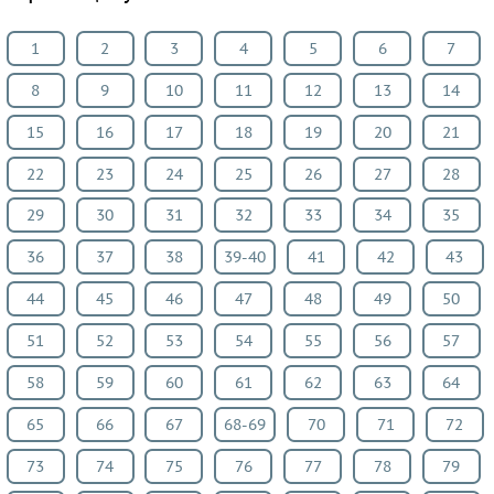
Все
1
2
3
4
5
6
7
предметы
Математика
8
9
10
11
12
13
14
Английский
15
16
17
18
19
20
21
язык
22
23
24
25
26
27
28
Русский
язык
29
30
31
32
33
34
35
Алгебра
36
37
38
39-40
41
42
43
Геометрия
Физика
44
45
46
47
48
49
50
Химия
51
52
53
54
55
56
57
Немецкий
58
59
60
61
62
63
64
язык
Белорусский
65
66
67
68-69
70
71
72
язык
73
74
75
76
77
78
79
Украинский