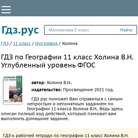
КЛАССЫ
Гдз.рус
Все
5
ГДЗ
/
11 класс
/
География
/
Холина
6
ГДЗ по Географии 11 класс Холина В.Н.
7
Углубленный уровень ФГОС
8
9
автор:
Холина В.Н..
10
издательство:
Просвещение
2021 год.
11
ГДЗ рус поможет Вам справиться с самым
непростым и непонятным заданием по
ПРЕДМЕТЫ
Географии 11 класса Холина В.Н.. Ведь здесь
описан полный ход действий, который поможет вам
Все
выполнить домашние задание.
предметы
Математика
ГДЗ к рабочей тетради по географии 11 класс Холина В.Н.