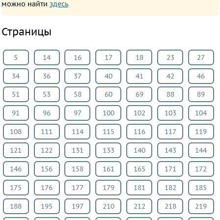
можно найти
здесь
Английский
язык
Страницы
Русский
язык
5
14
16
17
18
23
27
Алгебра
34
36
37
40
41
42
46
Геометрия
Физика
51
53
58
60
69
88
89
Химия
91
96
97
100
102
103
104
Немецкий
108
111
114
115
116
117
119
язык
Белорусский
121
122
131
133
140
143
144
язык
146
156
158
161
165
171
172
Французский
175
176
177
179
181
182
185
язык
Биология
188
195
197
210
212
218
219
История