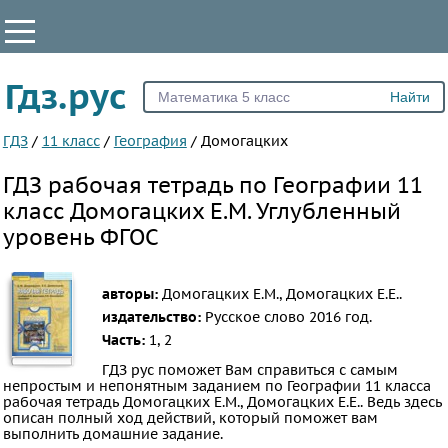
КЛАССЫ
Гдз.рус
Все
5
ГДЗ
/
11 класс
/
География
/
Домогацких
6
ГДЗ рабочая тетрадь по Географии 11
7
класс Домогацких Е.М. Углубленный
8
уровень ФГОС
9
10
авторы:
Домогацких Е.М., Домогацких Е.Е..
11
издательство:
Русское слово
2016 год.
Часть:
1, 2
ПРЕДМЕТЫ
ГДЗ рус поможет Вам справиться с самым
Все
непростым и непонятным заданием по Географии 11 класса
рабочая тетрадь Домогацких Е.М., Домогацких Е.Е.. Ведь здесь
предметы
описан полный ход действий, который поможет вам
выполнить домашние задание.
Математика