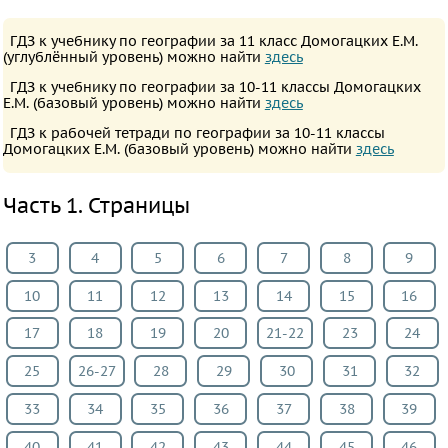
Английский
ГДЗ к учебнику по географии за 11 класс Домогацких Е.М.
язык
(углублённый уровень) можно найти
здесь
Русский
ГДЗ к учебнику по географии за 10-11 классы Домогацких
язык
Е.М. (базовый уровень) можно найти
здесь
Алгебра
ГДЗ к рабочей тетради по географии за 10-11 классы
Домогацких Е.М. (базовый уровень) можно найти
здесь
Геометрия
Физика
Часть 1. Страницы
Химия
Немецкий
3
4
5
6
7
8
9
язык
10
11
12
13
14
15
16
Белорусский
язык
17
18
19
20
21-22
23
24
Французский
25
26-27
28
29
30
31
32
язык
33
34
35
36
37
38
39
Биология
История
40
41
42
43
44
45
46