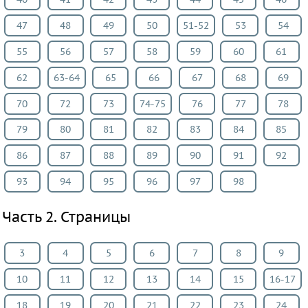
Информатика
47
48
49
50
51-52
53
54
ОБЖ
55
56
57
58
59
60
61
География
Литература
62
63-64
65
66
67
68
69
Обществознание
70
72
73
74-75
76
77
78
Мед.
79
80
81
82
83
84
85
подготовка
Астрономия
86
87
88
89
90
91
92
Испанский
93
94
95
96
97
98
язык
Казахский
Часть 2. Страницы
язык
3
4
5
6
7
8
9
ВИДЕОРЕШЕНИЯ
10
11
12
13
14
15
16-17
18
19
20
21
22
23
24