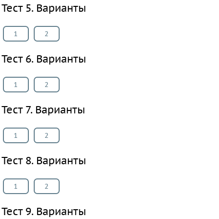
Тест 5. Варианты
язык
Биология
1
2
История
Информатика
Тест 6. Варианты
ОБЖ
География
1
2
Природоведение
Музыка
Тест 7. Варианты
ИЗО
Литература
1
2
Обществознание
Тест 8. Варианты
Человек
и
1
2
мир
Технология
Тест 9. Варианты
Естествознание