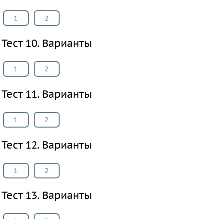
Испанский
1
2
язык
Искусство
Тест 10. Варианты
Китайский
язык
1
2
Кубановедение
Тест 11. Варианты
Казахский
язык
1
2
Физкультура
Основы
Тест 12. Варианты
культуры
ВИДЕОРЕШЕНИЯ
1
2
Тест 13. Варианты