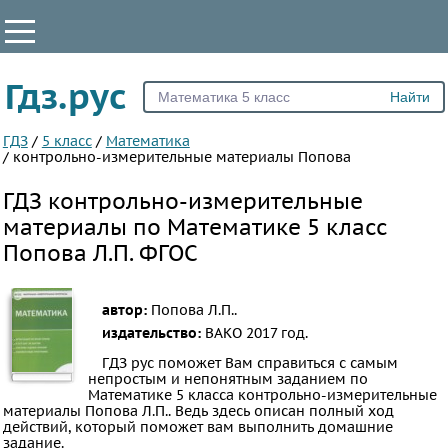
КЛАССЫ
Гдз.рус
Все
1
ГДЗ
/
5 класс
/
Математика
/
контрольно-измерительные материалы Попова
2
ГДЗ контрольно-измерительные
3
материалы по Математике 5 класс
4
Попова Л.П. ФГОС
5
6
7
автор:
Попова Л.П..
издательство:
ВАКО
2017 год.
8
ГДЗ рус поможет Вам справиться с самым
9
непростым и непонятным заданием по
10
Математике 5 класса контрольно-измерительные
материалы Попова Л.П.. Ведь здесь описан полный ход
11
действий, который поможет вам выполнить домашние
задание.