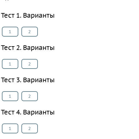
ПРЕДМЕТЫ
Тест 1. Варианты
Все
предметы
1
2
Математика
Английский
Тест 2. Варианты
язык
Русский
1
2
язык
Физика
Тест 3. Варианты
Немецкий
язык
1
2
Белорусский
Тест 4. Варианты
язык
Украинский
язык
1
2
Французский