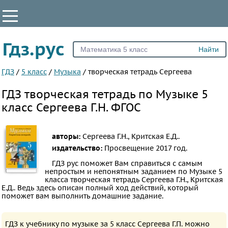
КЛАССЫ
Гдз.рус
Все
1
ГДЗ
/
5 класс
/
Музыка
/
творческая тетрадь Сергеева
2
ГДЗ творческая тетрадь по Музыке 5
3
класс Сергеева Г.Н. ФГОС
4
5
авторы:
Сергеева Г.Н., Критская Е.Д..
6
издательство:
Просвещение
2017 год.
7
ГДЗ рус поможет Вам справиться с самым
непростым и непонятным заданием по Музыке 5
ПРЕДМЕТЫ
класса творческая тетрадь Сергеева Г.Н., Критская
Е.Д.. Ведь здесь описан полный ход действий, который
Все
поможет вам выполнить домашние задание.
предметы
Математика
ГДЗ к учебнику по музыке за 5 класс Сергеева Г.П. можно