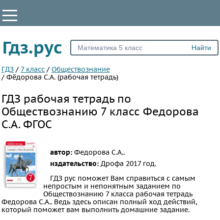
КЛАССЫ
Гдз.рус
Все
5
ГДЗ
/
7 класс
/
Обществознание
/
Фёдорова С.А. (рабочая тетрадь)
6
ГДЗ рабочая тетрадь по
7
Обществознанию 7 класс Федорова
8
С.А. ФГОС
9
10
11
автор:
Федорова С.А..
издательство:
Дрофа
2017 год.
ПРЕДМЕТЫ
ГДЗ рус поможет Вам справиться с самым
непростым и непонятным заданием по
Все
Обществознанию 7 класса рабочая тетрадь
предметы
Федорова С.А.. Ведь здесь описан полный ход действий,
который поможет вам выполнить домашние задание.
Математика