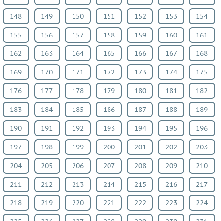
язык
148
149
150
151
152
153
154
Искусство
155
156
157
158
159
160
161
Китайский
язык
162
163
164
165
166
167
168
Кубановедение
169
170
171
172
173
174
175
Казахский
176
177
178
179
180
181
182
язык
Физкультура
183
184
185
186
187
188
189
Основы
190
191
192
193
194
195
196
культуры
197
198
199
200
201
202
203
ВИДЕОРЕШЕНИЯ
204
205
206
207
208
209
210
211
212
213
214
215
216
217
218
219
220
221
222
223
224