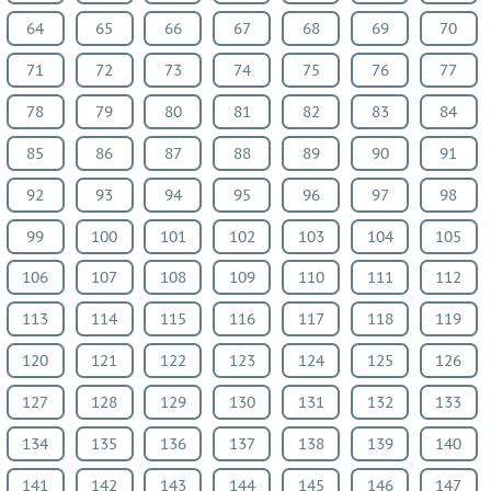
Биология
64
65
66
67
68
69
70
История
71
72
73
74
75
76
77
Информатика
78
79
80
81
82
83
84
ОБЖ
География
85
86
87
88
89
90
91
Природоведение
92
93
94
95
96
97
98
Музыка
99
100
101
102
103
104
105
ИЗО
Литература
106
107
108
109
110
111
112
Обществознание
113
114
115
116
117
118
119
Человек
и
120
121
122
123
124
125
126
мир
127
128
129
130
131
132
133
Технология
134
135
136
137
138
139
140
Естествознание
Испанский
141
142
143
144
145
146
147