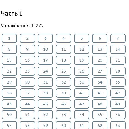
Все
Часть 1
предметы
Математика
Упражнения 1-272
Английский
язык
1
2
3
4
5
6
7
Русский
8
9
10
11
12
13
14
язык
15
16
17
18
19
20
21
Физика
Немецкий
22
23
24
25
26
27
28
язык
29
30
31
32
33
34
35
Белорусский
36
37
38
39
40
41
42
язык
Украинский
43
44
45
46
47
48
49
язык
50
51
52
53
54
55
56
Французский
57
58
59
60
61
62
63
язык