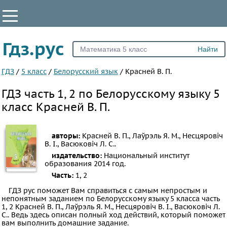
КЛАССЫ
Гдз.рус
Все
2
ГДЗ
/
5 класс
/
Белорусский язык
/
Красней В. П.
3
ГДЗ часть 1, 2 по Белорусскому языку 5
4
класс Красней В. П.
5
6
авторы:
Красней В. П., Лаўрэль Я. М., Несцяровіч
7
В. І., Васюковіч Л. С..
издательство:
Национальный институт
8
образования
2014 год.
9
Часть:
1, 2
10
ГДЗ рус поможет Вам справиться с самым непростым и
непонятным заданием по Белорусскому языку 5 класса часть
11
1, 2 Красней В. П., Лаўрэль Я. М., Несцяровіч В. І., Васюковіч Л.
С.. Ведь здесь описан полный ход действий, который поможет
ПРЕДМЕТЫ
вам выполнить домашние задание.