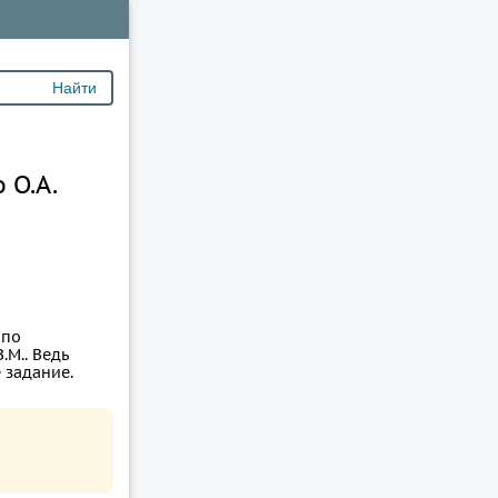
 О.А.
 по
.М.. Ведь
 задание.