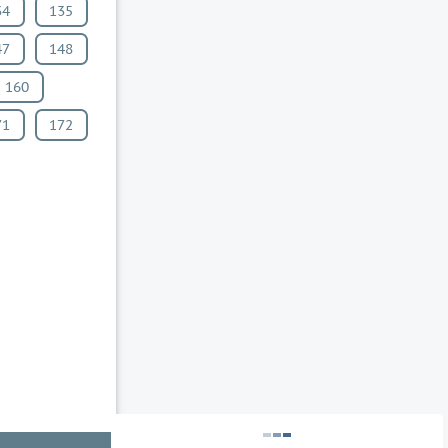
34
135
47
148
160
71
172