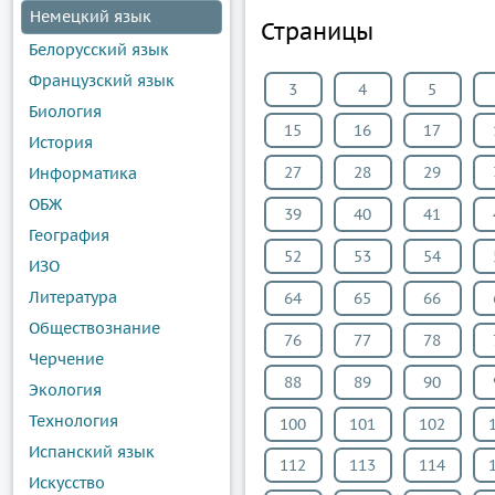
Немецкий язык
Страницы
Белорусский язык
Французский язык
3
4
5
Биология
15
16
17
История
27
28
29
Информатика
ОБЖ
39
40
41
География
52
53
54
ИЗО
Литература
64
65
66
Обществознание
76
77
78
Черчение
88
89
90
Экология
Технология
100
101
102
Испанский язык
112
113
114
Искусство