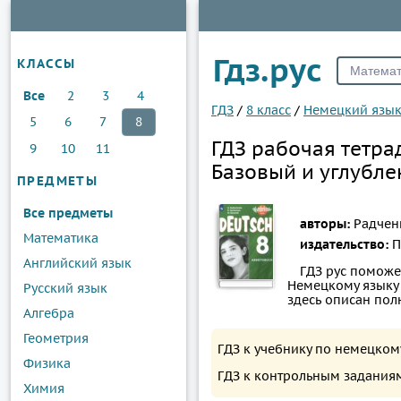
Гдз.рус
КЛАССЫ
Все
2
3
4
ГДЗ
/
8 класс
/
Немецкий язы
5
6
7
8
ГДЗ рабочая тетра
9
10
11
Базовый и углубл
ПРЕДМЕТЫ
Все предметы
авторы:
Радченк
Математика
издательство:
П
Английский язык
ГДЗ рус поможе
Немецкому языку 8
Русский язык
здесь описан пол
Алгебра
Геометрия
ГДЗ к учебнику по немецком
Физика
ГДЗ к контрольным заданиям
Химия