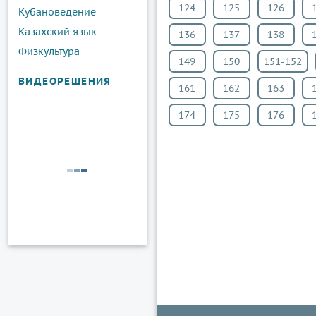
124
125
126
Кубановедение
Казахский язык
136
137
138
Физкультура
149
150
151-152
ВИДЕОРЕШЕНИЯ
161
162
163
174
175
176