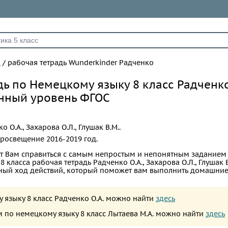
к
/
рабочая тетрадь Wunderkinder Радченко
дь по Немецкому языку 8 класс Радченко
енный уровень ФГОС
о О.А., Захарова О.Л., Глушак В.М..
росвещение
2016-2019 год.
т Вам справиться с самым непростым и непонятным заданием
 класса рабочая тетрадь Радченко О.А., Захарова О.Л., Глушак В
ный ход действий, который поможет вам выполнить домашние
у языку 8 класс Радченко О.А. можно найти
здесь
 по немецкому языку 8 класс Лытаева М.А. можно найти
здесь