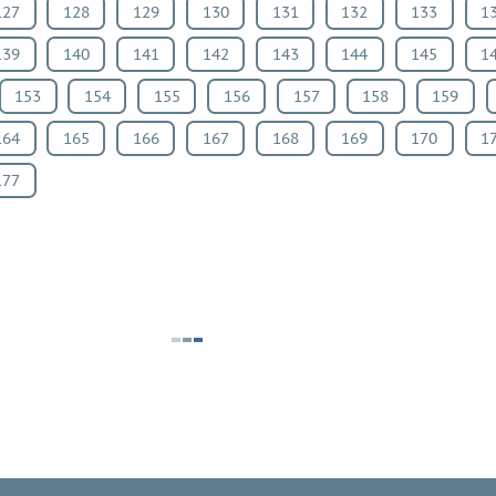
127
128
129
130
131
132
133
1
139
140
141
142
143
144
145
1
153
154
155
156
157
158
159
164
165
166
167
168
169
170
1
177