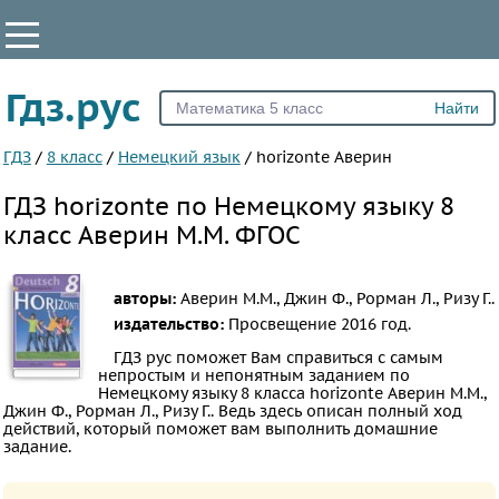
КЛАССЫ
Гдз.рус
Все
2
ГДЗ
/
8 класс
/
Немецкий язык
/
horizonte Аверин
3
ГДЗ horizonte по Немецкому языку 8
4
класс Аверин М.М. ФГОС
5
6
авторы:
Аверин М.М., Джин Ф., Рорман Л., Ризу Г..
7
издательство:
Просвещение
2016 год.
8
ГДЗ рус поможет Вам справиться с самым
непростым и непонятным заданием по
9
Немецкому языку 8 класса horizonte Аверин М.М.,
10
Джин Ф., Рорман Л., Ризу Г.. Ведь здесь описан полный ход
действий, который поможет вам выполнить домашние
11
задание.
ПРЕДМЕТЫ