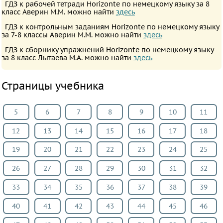
ГДЗ к рабочей тетради Horizonte по немецкому языку за 8
Все
класс Аверин М.М. можно найти
здесь
предметы
ГДЗ к контрольным заданиям Horizonte по немецкому языку
за 7-8 классы Аверин М.М. можно найти
здесь
Математика
ГДЗ к сборнику упражнений Horizonte по немецкому языку
Английский
за 8 класс Лытаева М.А. можно найти
здесь
язык
Русский
Страницы учебника
язык
Алгебра
5
6
7
8
9
10
11
Геометрия
12
13
14
15
16
17
18
Физика
Химия
19
20
21
22
23
24
25
Немецкий
26
27
28
29
30
31
32
язык
33
34
35
36
37
38
39
Белорусский
язык
40
41
42
43
44
45
46
Французский